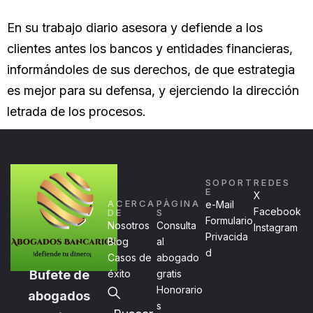
En su trabajo diario asesora y defiende a los
clientes antes los bancos y entidades financieras,
informándoles de sus derechos, de que estrategia
es mejor para su defensa, y ejerciendo la dirección
letrada de los procesos.
SOPORT
REDES
E
X
ACERCA
PÀGINA
e-Mail
Facebook
DE
S
Formulario
Nosotros
Consulta
Instagram
Privacida
Blog
al
d
Casos de
abogado
Bufete de
éxito
gratis
Honorario
abogados
s