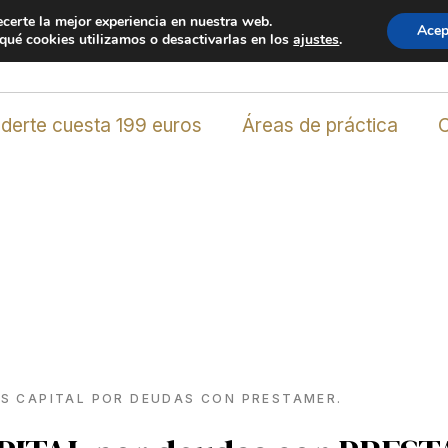
ecerte la mejor experiencia en nuestra web.
Acep
planta 2, oficina 1 * C.P. 11379 Los Barrios (Cádiz) Spain
ué cookies utilizamos o desactivarlas en los
ajustes
.
derte cuesta 199 euros
Áreas de práctica
S CAPITAL POR DEUDAS CON PRESTAMER.