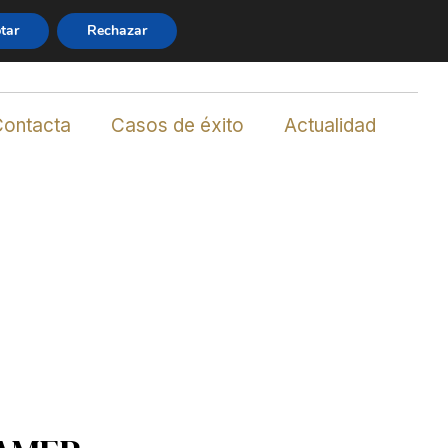
tar
Rechazar
info@abogadosbancarios.es
856 214 371
Contacta
Casos de éxito
Actualidad