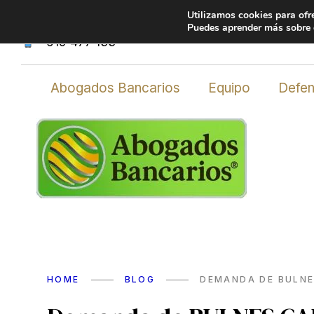
Utilizamos cookies para ofr
Avda. de los Empresarios, 20, edificio Arttysur, 
Puedes aprender más sobre q
619 477 133
Abogados Bancarios
Equipo
Defen
HOME
BLOG
DEMANDA DE BULNE