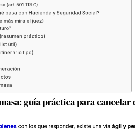
sa (art. 501 TRLC)
é pasa con Hacienda y Seguridad Social?
e más mira el juez)
turo?
 (resumen práctico)
st útil)
tinerario tipo)
oneración
ectos
 masa
masa: guía práctica para cancelar
bienes
con los que responder, existe una vía
ágil y p