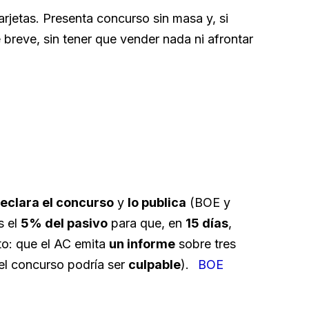
arjetas. Presenta concurso sin masa y, si
 breve, sin tener que vender nada ni afrontar
eclara el concurso
y
lo publica
(BOE y
s el
5% del pasivo
para que, en
15 días
,
o: que el AC emita
un informe
sobre tres
 el concurso podría ser
culpable
).
BOE