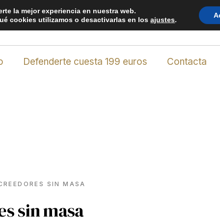
erte la mejor experiencia en nuestra web.
 planta 2, oficina 1 * C.P. 11379 Los Barrios (Cádiz) Spai
A
é cookies utilizamos o desactivarlas en los
ajustes
.
o
Defenderte cuesta 199 euros
Contacta
CREEDORES SIN MASA
es sin masa