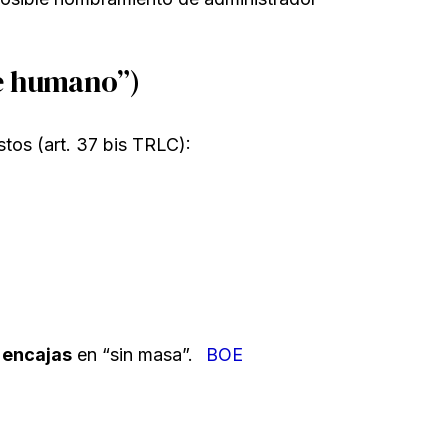
je humano”)
stos (art. 37 bis TRLC):
,
encajas
en “sin masa”.
BOE