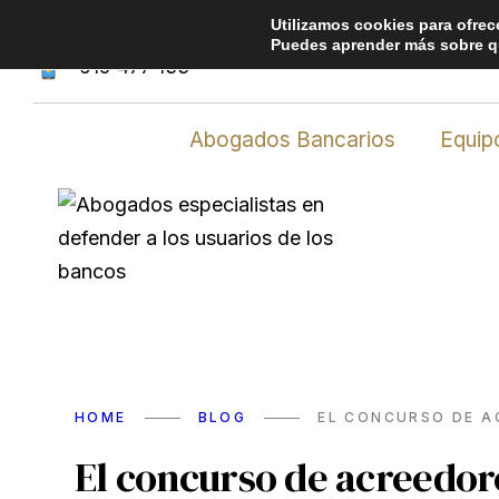
Utilizamos cookies para ofrec
Avda. de los Empresarios, 20, edificio Arttysur,
Puedes aprender más sobre qu
619 477 133
Abogados Bancarios
Equip
HOME
BLOG
EL CONCURSO DE A
El concurso de acreedor