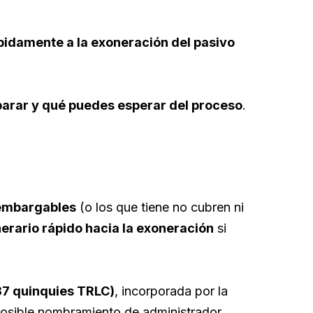
idamente a la exoneración del pasivo
arar y qué puedes esperar del proceso
.
 embargables
(o los que tiene no cubren ni
inerario rápido hacia la exoneración
si
 37 quinquies TRLC)
, incorporada por la
posible nombramiento de administrador