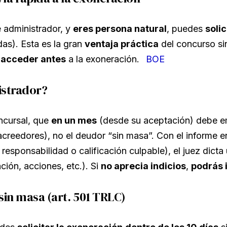
 administrador, y
eres persona natural
, puedes
soli
as). Esta es la gran
ventaja práctica
del concurso si
e
acceder antes
a la exoneración.
BOE
nistrador?
ncursal, que
en un mes
(desde su aceptación) debe em
reedores), no el deudor “sin masa”. Con el informe en
 responsabilidad o calificación culpable), el juez dicta
ción, acciones, etc.). Si
no aprecia indicios
,
podrás 
sin masa (art. 501 TRLC)