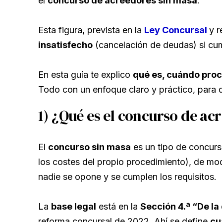
el
concurso de acreedores sin masa
.
Esta figura, prevista en la
Ley Concursal
y r
insatisfecho
(cancelación de deudas) si cum
En esta guía te explico
qué es, cuándo proc
Todo con un enfoque claro y práctico, para 
1) ¿Qué es el concurso de ac
El
concurso sin masa
es un tipo de concur
los costes del propio procedimiento), de m
nadie se opone y se cumplen los requisitos.
La
base legal
está en la
Sección 4.ª “De la
reforma concursal de 2022. Ahí se define
cu