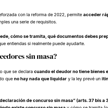
eforzada con la reforma de 2022, permite
acceder ráp
ples una serie de requisitos.
ede, cómo se tramita, qué documentos debes prep
que entiendas si realmente puede ayudarte.
reedores sin masa?
so que se declara
cuando el deudor no tiene bienes
odo que
no hay nada que liquidar
y la ley prevé un
it
 declaración de concurso sin masa” (arts. 37 bis a
ándo existe concurso sin masa
y cómo se tramita (