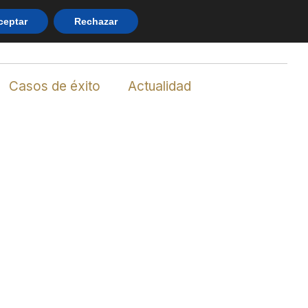
n
info@abogadosbancarios.es
856 214 371
ceptar
Rechazar
Casos de éxito
Actualidad