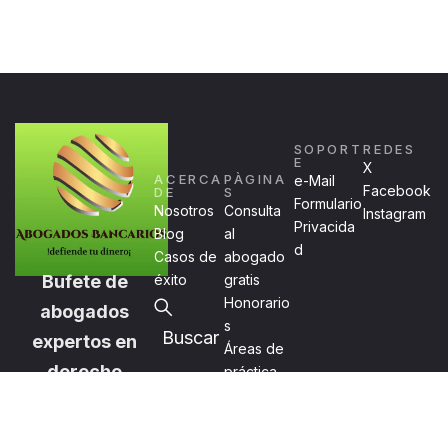
SOPORT
REDES
E
X
ACERCA
PÀGINA
e-Mail
Facebook
DE
S
Formulario
Nosotros
Consulta
Instagram
Privacida
Blog
al
d
Casos de
abogado
Bufete de
éxito
gratis
Honorario
abogados
s
Buscar
expertos en
Áreas de
derecho
práctica
bancario y
financiero