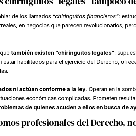
s chiringuitos “legales” tampoco de
ablar de los llamados
“chiringuitos financieros”
: estr
irreales, en negocios que parecen revolucionarios, pe
 que
también existen “chiringuitos legales”
: supues
ni estar habilitados para el ejercicio del Derecho, ofr
das.
dos ni actúan conforme a la ley
. Operan en la somb
ituaciones económicas complicadas. Prometen resulta
oblemas de quienes acuden a ellos en busca de a
mos profesionales del Derecho, no