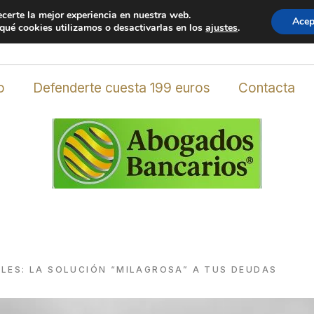
ecerte la mejor experiencia en nuestra web.
Acep
 planta 2, oficina 1 * C.P. 11379 Los Barrios (Cádiz) Spai
ué cookies utilizamos o desactivarlas en los
ajustes
.
o
Defenderte cuesta 199 euros
Contacta
ALES: LA SOLUCIÓN “MILAGROSA” A TUS DEUDAS