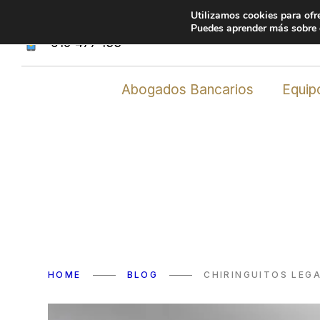
Utilizamos cookies para ofr
Avda. de los Empresarios, 20, edificio Arttysur,
Puedes aprender más sobre q
619 477 133
Abogados Bancarios
Equip
HOME
BLOG
CHIRINGUITOS LEG