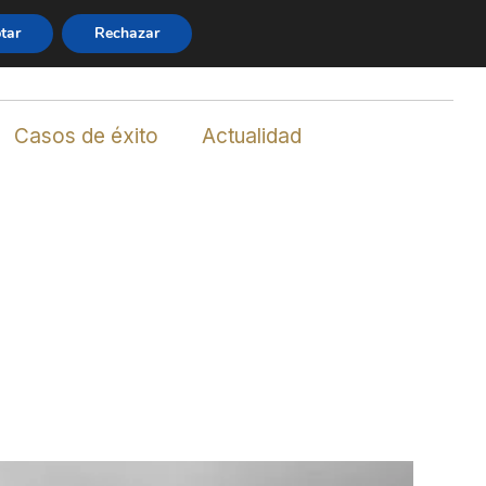
tar
Rechazar
n
info@abogadosbancarios.es
856 214 371
Casos de éxito
Actualidad