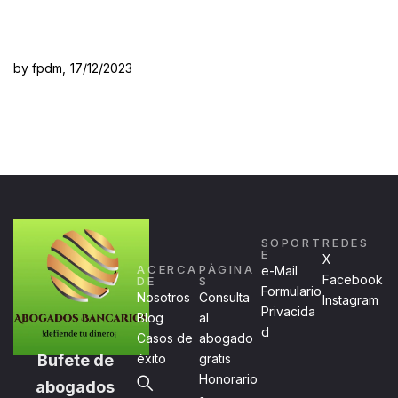
by fpdm,
17/12/2023
SOPORT
REDES
E
X
ACERCA
PÀGINA
e-Mail
Facebook
DE
S
Formulario
Nosotros
Consulta
Instagram
Privacida
Blog
al
d
Casos de
abogado
Bufete de
éxito
gratis
Honorario
abogados