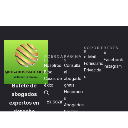
SOPORT
REDES
E
X
ACERCA
PÀGINA
e-Mail
Facebook
DE
S
Formulario
Nosotros
Consulta
Instagram
Privacida
Blog
al
d
Casos de
abogado
Bufete de
éxito
gratis
Honorario
abogados
s
Buscar
expertos en
Abogados
derecho
baratos
bancario y