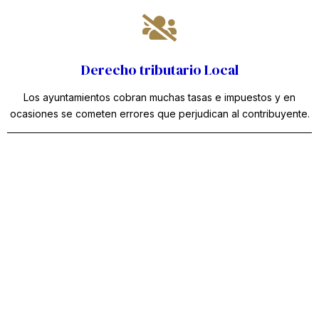
Derecho tributario Local
Los ayuntamientos cobran muchas tasas e impuestos y en
ocasiones se cometen errores que perjudican al contribuyente.
CONFÍA EN ABOGADOS CON MUCHA PERICIA EN
DERECHO BANCARIO
Nuestra experiencia jurídica es tu
camino hacia el éxito